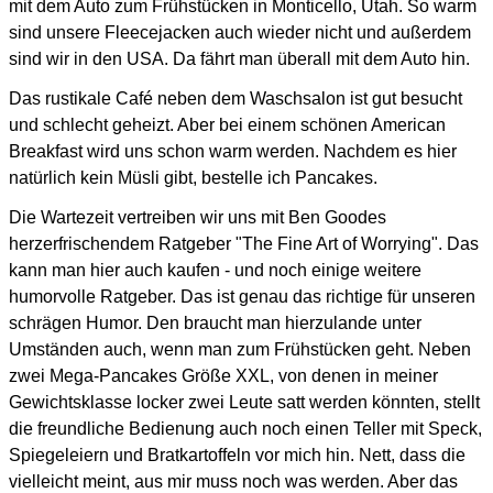
mit dem Auto zum Frühstücken in Monticello, Utah.
So warm
sind unsere Fleecejacken auch wieder nicht und außerdem
sind wir in den USA.
Da fährt man überall mit dem Auto hin.
Das rustikale Café neben dem Waschsalon ist gut besucht
und schlecht geheizt.
Aber bei einem schönen American
Breakfast wird uns schon warm werden.
Nachdem es hier
natürlich kein Müsli gibt, bestelle ich Pancakes.
Die Wartezeit vertreiben wir uns mit Ben Goodes
herzerfrischendem Ratgeber "The Fine Art of Worrying".
Das
kann man hier auch kaufen - und noch einige weitere
humorvolle Ratgeber.
Das ist genau das richtige für unseren
schrägen Humor.
Den braucht man hierzulande unter
Umständen auch, wenn man zum Frühstücken geht.
Neben
zwei Mega-Pancakes Größe XXL, von denen in meiner
Gewichtsklasse locker zwei Leute satt werden könnten,
stellt
die freundliche Bedienung auch noch einen Teller mit Speck,
Spiegeleiern und Bratkartoffeln vor mich hin.
Nett, dass die
vielleicht meint, aus mir muss noch was werden. Aber das