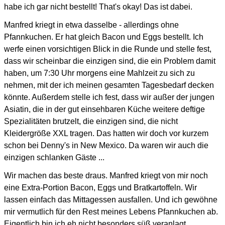
habe ich gar nicht bestellt!
That's okay! Das ist dabei.
Manfred kriegt in etwa dasselbe - allerdings ohne
Pfannkuchen. Er hat gleich Bacon und Eggs bestellt.
Ich
werfe einen vorsichtigen Blick in die Runde und stelle fest,
dass wir scheinbar die einzigen sind,
die ein Problem damit
haben, um 7:30 Uhr morgens eine Mahlzeit zu sich zu
nehmen,
mit der ich meinen gesamten Tagesbedarf decken
könnte.
Außerdem stelle ich fest, dass wir außer der jungen
Asiatin, die in der gut einsehbaren Küche
weitere deftige
Spezialitäten brutzelt, die einzigen sind, die nicht
Kleidergröße XXL tragen.
Das hatten wir doch vor kurzem
schon bei Denny's in New Mexico. Da waren wir auch die
einzigen schlanken Gäste ...
Wir machen das beste draus. Manfred kriegt von mir noch
eine Extra-Portion Bacon, Eggs und Bratkartoffeln.
Wir
lassen einfach das Mittagessen ausfallen.
Und ich gewöhne
mir vermutlich für den Rest meines Lebens Pfannkuchen ab.
Eigentlich bin ich eh nicht besonders süß veranlagt.