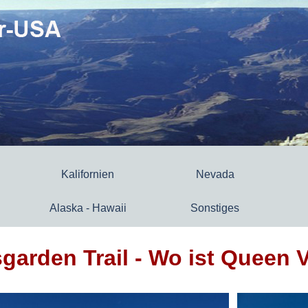
Kalifornien
Nevada
Alaska - Hawaii
Sonstiges
arden Trail - Wo ist Queen V