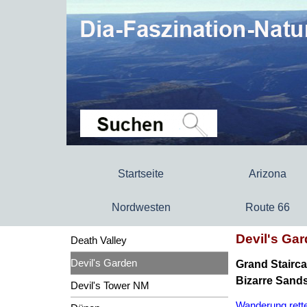
Startseite
Arizona
Nordwesten
Route 66
Devil's Gar
Death Valley
Devil's Garden
Grand Stairc
Bizarre Sand
Devil's Tower NM
Wanderung rette