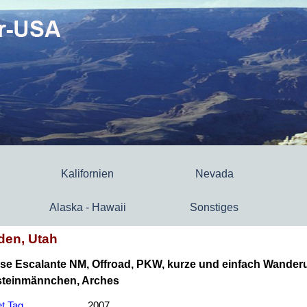
Kalifornien
Nevada
Alaska - Hawaii
Sonstiges
den, Utah
ase Escalante NM, Offroad, PKW, kurze und einfach Wander
steinmännchen, Arches
t Tag
2007