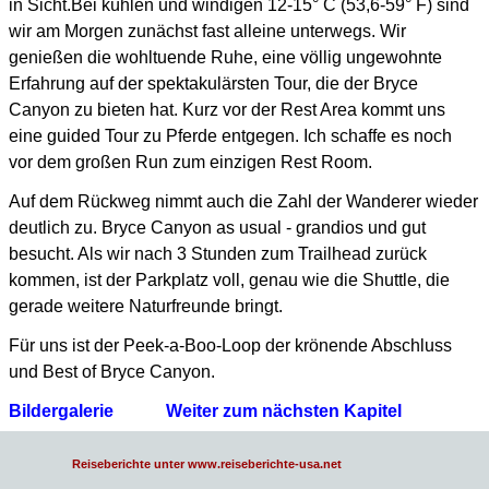
in Sicht.
Bei kühlen und windigen 12-15° C (53,6-59° F) sind
wir am Morgen zunächst fast alleine unterwegs.
Wir
genießen die wohltuende Ruhe, eine völlig ungewohnte
Erfahrung auf der spektakulärsten Tour,
die der Bryce
Canyon zu bieten hat. Kurz vor der Rest Area kommt uns
eine guided Tour zu Pferde
entgegen. Ich schaffe es noch
vor dem großen Run zum einzigen Rest Room.
Auf dem Rückweg nimmt auch die Zahl der Wanderer wieder
deutlich zu.
Bryce Canyon as usual - grandios und gut
besucht.
Als wir nach 3 Stunden zum Trailhead zurück
kommen, ist der Parkplatz voll,
genau wie die Shuttle, die
gerade weitere Naturfreunde bringt.
Für uns ist der Peek-a-Boo-Loop der krönende Abschluss
und Best of Bryce Canyon.
Bildergalerie
Weiter zum nächsten Kapitel
Reiseberichte unter www.reiseberichte-usa.net