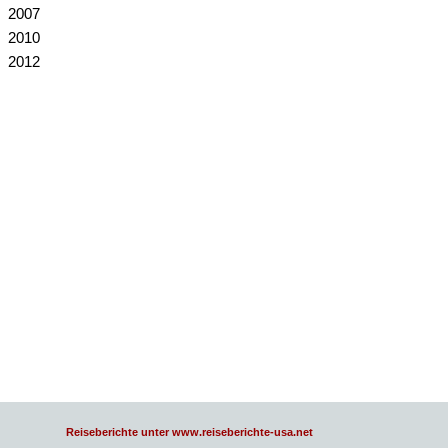
2007
2010
2012
Reiseberichte unter www.reiseberichte-usa.net