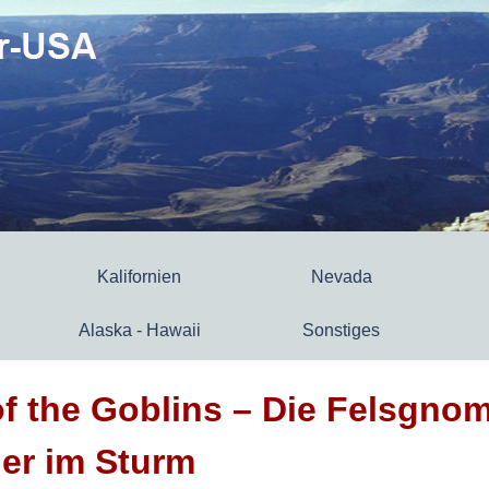
Kalifornien
Nevada
Alaska - Hawaii
Sonstiges
of the Goblins – Die Felsgno
er im Sturm