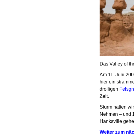
Das Valley of t
Am 11. Juni 200
hier ein stramm
drolligen
Felsg
Zelt.
Sturm hatten wi
Nehmen – und 1
Hanksville geh
Weiter zum näc