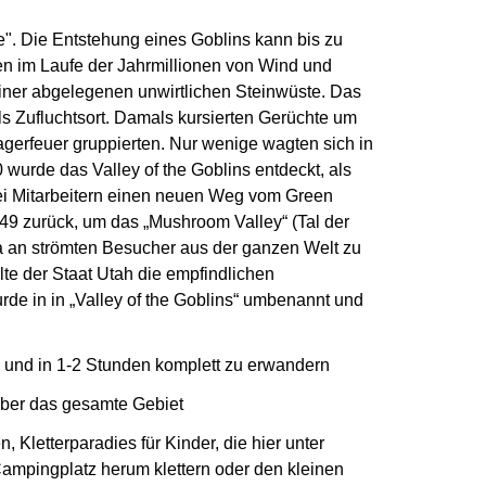
e". Die Entstehung eines Goblins kann bis zu
en im Laufe der Jahrmillionen von Wind und
 einer abgelegenen unwirtlichen Steinwüste. Das
s Zufluchtsort. Damals kursierten Gerüchte um
agerfeuer gruppierten. Nur wenige wagten sich in
wurde das Valley of the Goblins entdeckt, als
zwei Mitarbeitern einen neuen Weg vom Green
949 zurück, um das „Mushroom Valley“ (Tal der
da an strömten Besucher aus der ganzen Welt zu
te der Staat Utah die empfindlichen
rde in in „Valley of the Goblins“ umbenannt und
ch und in 1-2 Stunden komplett zu erwandern
über das gesamte Gebiet
Kletterparadies für Kinder, die hier unter
Campingplatz herum klettern oder den kleinen