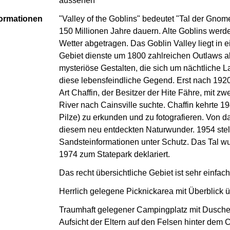
aussehen
formationen
"Valley of the Goblins" bedeutet "Tal der Gnom
150 Millionen Jahre dauern. Alte Goblins werd
Wetter abgetragen. Das Goblin Valley liegt in
Gebiet dienste um 1800 zahlreichen Outlaws al
mysteriöse Gestalten, die sich um nächtliche L
diese lebensfeindliche Gegend. Erst nach 1920 
Art Chaffin, der Besitzer der Hite Fähre, mit 
River nach Cainsville suchte. Chaffin kehrte 1
Pilze) zu erkunden und zu fotografieren. Von 
diesem neu entdeckten Naturwunder. 1954 stell
Sandsteinformationen unter Schutz. Das Tal wu
1974 zum Statepark deklariert.
Das recht übersichtliche Gebiet ist sehr einfa
Herrlich gelegene Picknickarea mit Überblick 
Traumhaft gelegener Campingplatz mit Duschen, 
Aufsicht der Eltern auf den Felsen hinter dem 