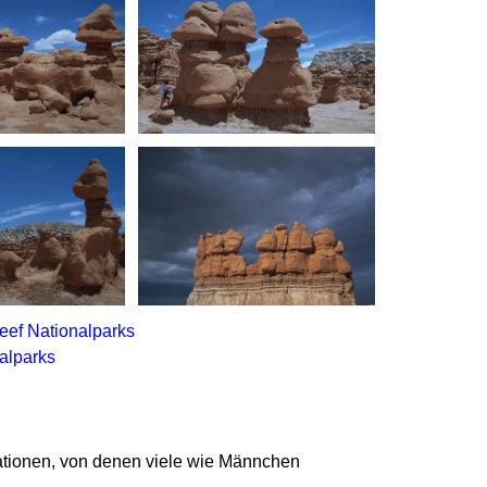
eef Nationalparks
alparks
mationen, von denen viele wie Männchen