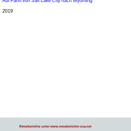
Auf Fahrt von Salt Lake City nach Wyoming
2019
Reiseberichte unter www.reiseberichte-usa.net