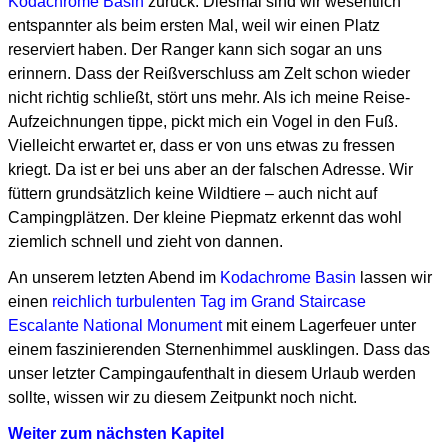
Kodachrome Basin
zurück.
Diesmal sind wir wesentlich
entspannter als beim ersten Mal, weil wir einen Platz
reserviert haben.
Der Ranger kann sich sogar an uns
erinnern.
Dass der Reißverschluss am Zelt schon wieder
nicht richtig schließt, stört uns mehr.
Als ich meine Reise-
Aufzeichnungen tippe, pickt mich ein Vogel in den Fuß.
Vielleicht erwartet er, dass er von uns etwas zu fressen
kriegt. Da ist er bei uns aber an der falschen Adresse.
Wir
füttern grundsätzlich keine Wildtiere – auch nicht auf
Campingplätzen.
Der kleine Piepmatz erkennt das wohl
ziemlich schnell und zieht von dannen.
An unserem letzten Abend im
Kodachrome Basin
lassen wir
einen
reichlich turbulenten
Tag im Grand Staircase
Escalante National Monument
mit einem Lagerfeuer unter
einem faszinierenden Sternenhimmel ausklingen.
Dass das
unser letzter Campingaufenthalt in diesem Urlaub werden
sollte,
wissen wir zu diesem Zeitpunkt noch nicht.
Weiter zum nächsten Kapitel