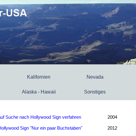
Kalifornien
Nevada
Alaska - Hawaii
Sonstiges
auf Suche nach Hollywood Sign verfahren
2004
Hollywood Sign "Nur ein paar Buchstaben"
2012