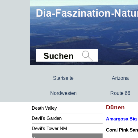
Startseite
Arizona
Nordwesten
Route 66
Dünen
Death Valley
Devil's Garden
Amargosa Big
Devil's Tower NM
Coral Pink Sa