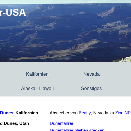
Kalifornien
Nevada
Alaska - Hawaii
Sonstiges
 Dunes
, Kalifornien
Abstecher von
Beatty
, Nevada zu
Zion NP
nd Dunes, Utah
Dünenfahrer
Dünenfahrer bleiben stecken